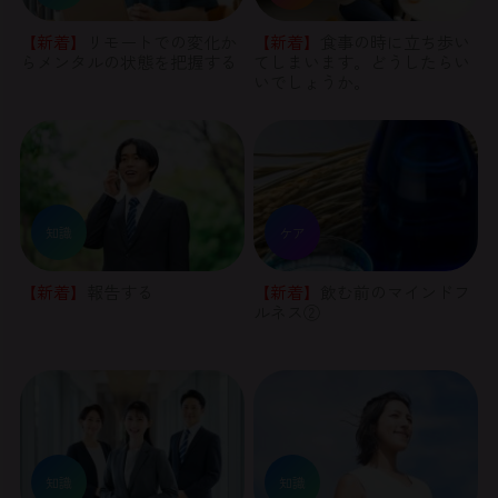
【新着】
リモートでの変化か
【新着】
食事の時に立ち歩い
らメンタルの状態を把握する
てしまいます。どうしたらい
いでしょうか。
知識
ケア
【新着】
報告する
【新着】
飲む前のマインドフ
ルネス②
知識
知識