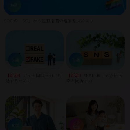
知識
SOGIの「SO」から性的指向の理解を深めよう
知識
知識
【新着】
デマと同調圧力に対
【新着】
SNSにおける感情伝
処するために
染と同調圧力
ケア
知識
知識