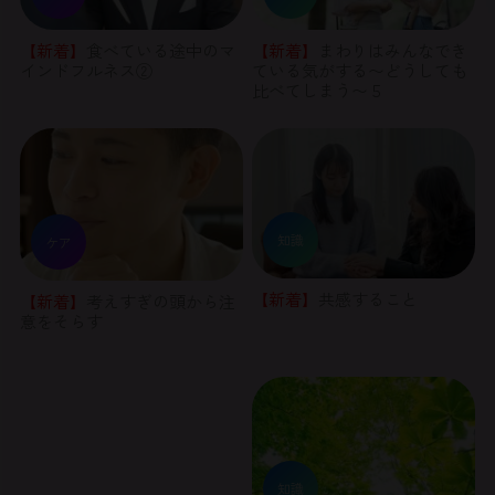
【新着】
食べている途中のマ
【新着】
まわりはみんなでき
インドフルネス②
ている気がする〜どうしても
比べてしまう〜５
知識
ケア
【新着】
共感すること
【新着】
考えすぎの頭から注
意をそらす
知識