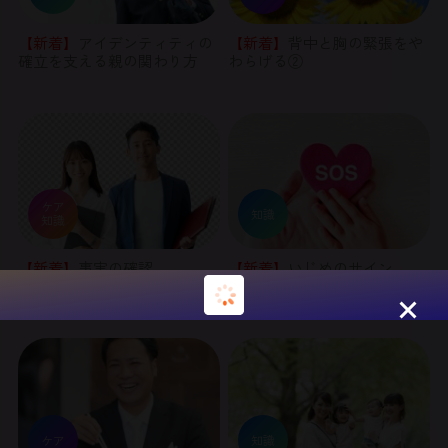
【新着】
アイデンティティの
【新着】
背中と胸の緊張をや
確立を支える親の関わり方
わらげる②
ケア
知識
知識
【新着】
事実の確認
【新着】
いじめのサイン
ケア
知識