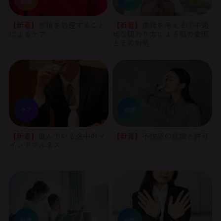
知識
【新着】
感情を処理すること
【新着】
虐待を考える③不適
によるケア
切な関わり方による脳の変形
とその対処
ケア
知識
【新着】
飲んでいる途中のマ
【新着】
不快感の認識と許可
インドフルネス
知識
知識