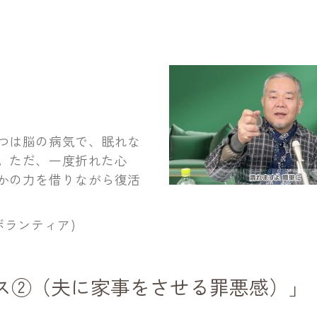
つは脳の病気で、眠れな
。ただ、一度折れた心
かの力を借りながら復活
ボランティア)
ス②（夫に家事をさせる罪悪感）」